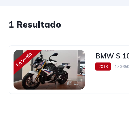
1 Resultado
En Venta
BMW S 10
2018
17.365
165 cv
13.490
13