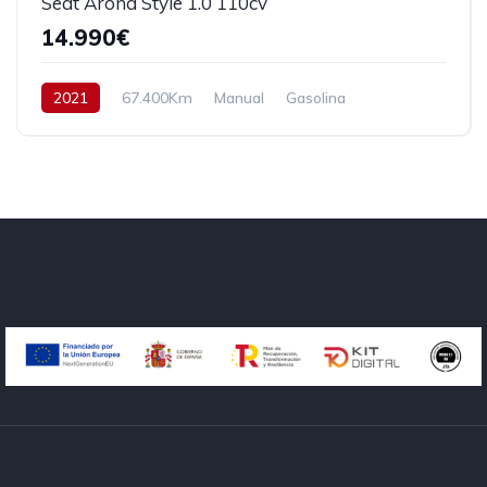
Seat Arona Style 1.0 110cv
14.990€
2021
67.400Km
Manual
Gasolina
Tracción delantera
110 cv
16.990€