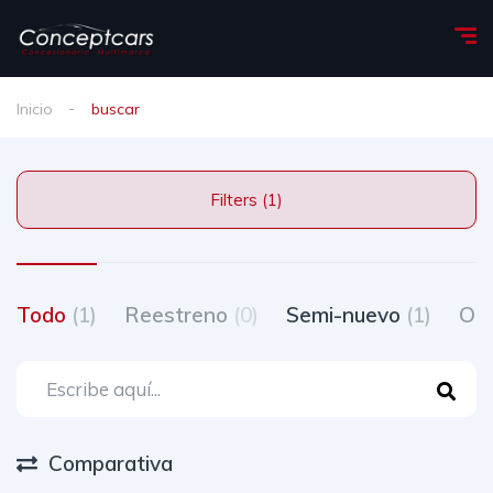
Inicio
buscar
Filters (1)
Todo
(1)
Reestreno
(0)
Semi-nuevo
(1)
Oc
Comparativa