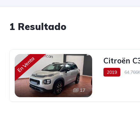
1 Resultado
En Venta
Citroën C
2019
64.766
15.490€
17