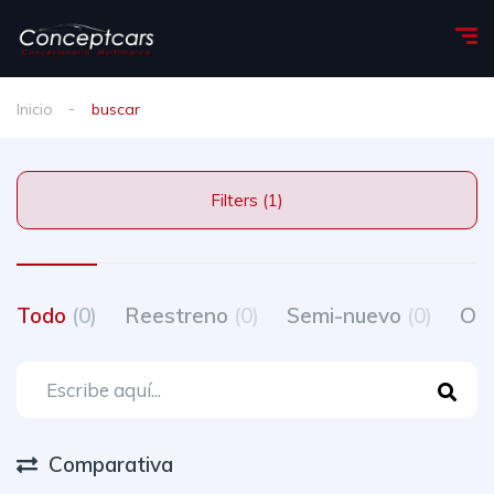
Inicio
buscar
Filters (1)
Todo
(0)
Reestreno
(0)
Semi-nuevo
(0)
Oc
Comparativa