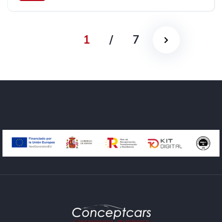
Tracción trasera
106 cv
4.490€
1
/
7