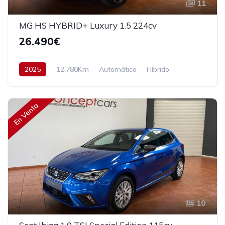
11
MG HS HYBRID+ Luxury 1.5 224cv
26.490€
2025
12.780Km
Automático
Híbrido
Tracción delantera
224 cv
31.490€
En Venta
10