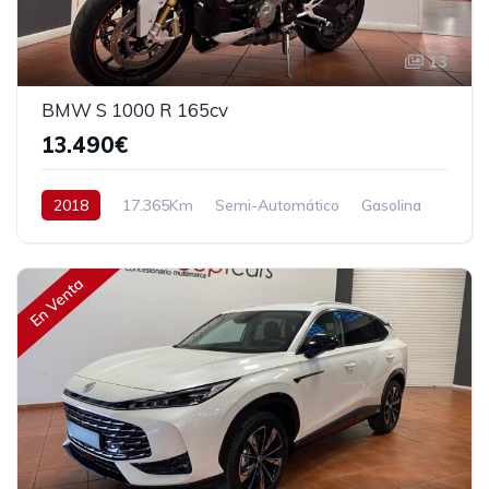
13
BMW S 1000 R 165cv
13.490€
2018
17.365Km
Semi-Automático
Gasolina
Tracción trasera
165 cv
13.490€
En Venta