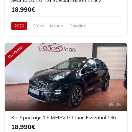
Seat Ibiza 1.0 TSI Special Edition 115cv
18.990€
2026
50Km
Manual
Gasolina
Tracción delantera
115 cv
20.990€
En Venta
25
Kia Sportage 1.6 MHEV GT Line Essential 136cv
18.990€