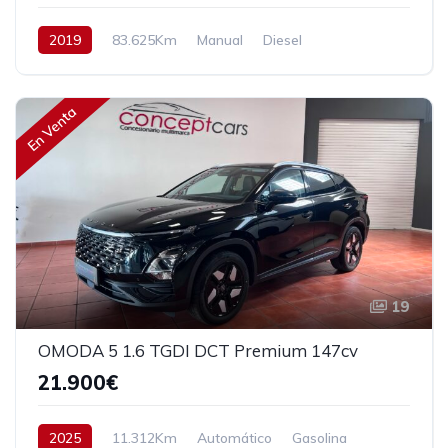
2019
83.625Km
Manual
Diesel
Tracción delantera
130 cv
17.990€
En Venta
19
OMODA 5 1.6 TGDI DCT Premium 147cv
21.900€
2025
11.312Km
Automático
Gasolina