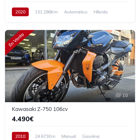
2020
151.286Km
Automático
Híbrido
Tracción delantera
136 cv
19.990€
En Venta
10
Kawasaki Z-750 106cv
4.490€
2010
24.671Km
Manual
Gasolina