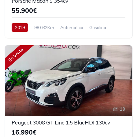
Porsche Macan S 354cv
55.900€
2019
98.032Km
Automático
Gasolina
AWD/4WD
354 cv
57.900€
En Venta
19
Peugeot 3008 GT Line 1.5 BlueHDI 130cv
16.990€