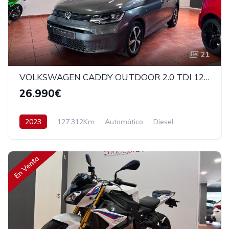
21
VOLKSWAGEN CADDY OUTDOOR 2.0 TDI 122CV
26.990€
2023
127.312Km
Automático
Diesel
Tracción delantera
122 cv
27.990€
En Venta