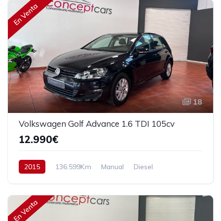
En Venta
18
Volkswagen Golf Advance 1.6 TDI 105cv
12.990€
2015
136.599Km
Manual
Diesel
Tracción delantera
105 cv
12.990€
En Venta