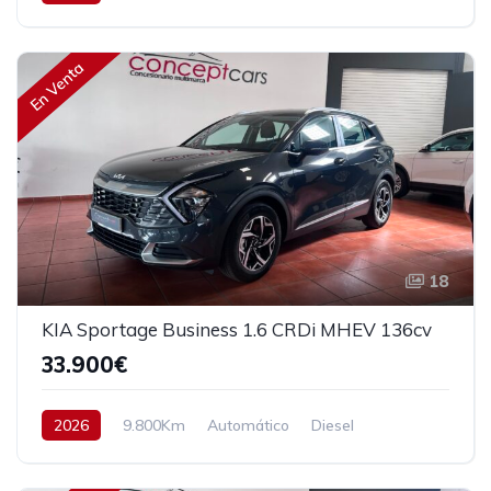
Tracción delantera
147 cv
23.900€
En Venta
18
KIA Sportage Business 1.6 CRDi MHEV 136cv
33.900€
2026
9.800Km
Automático
Diesel
Tracción delantera
136 cv
35.900€