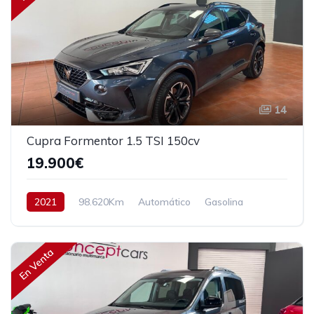
14
Cupra Formentor 1.5 TSI 150cv
19.900€
2021
98.620Km
Automático
Gasolina
Tracción delantera
150 cv
22.900€
En Venta