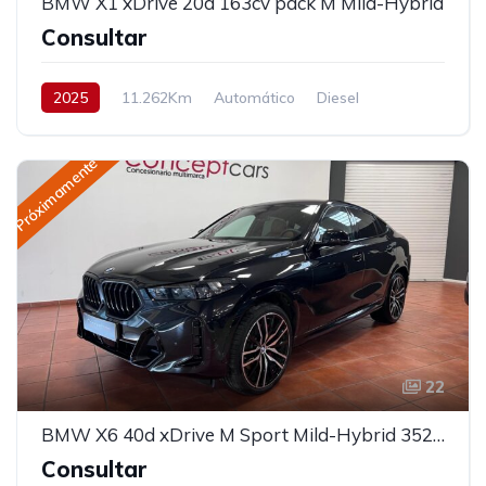
BMW X1 xDrive 20d 163cv pack M Mild-Hybrid
Consultar
2025
11.262Km
Automático
Diesel
AWD/4WD
163 cv
Próximamente
22
BMW X6 40d xDrive M Sport Mild-Hybrid 352cv
Consultar