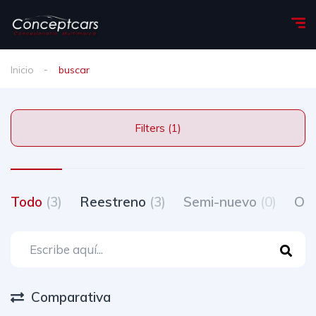
Inicio
buscar
Filters (1)
Todo
(3)
Reestreno
(3)
Semi-nuevo
(0)
Oc
Comparativa