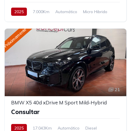
2025
7.000Km
Automático
Micro Hibrido
AWD/4WD
352 cv
Próximamente
21
BMW X5 40d xDrive M Sport Mild-Hybrid
Consultar
2025
17.043Km
Automático
Diesel