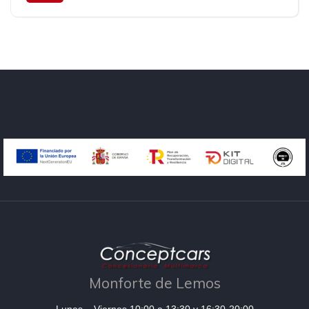
AWD/4WD
352 cv
Monforte de Lemos