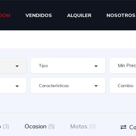
OOM
VENDIDOS
ALQUILER
NOSOTROS
Características
o
(3)
Ocasion
(5)
Motos
(0)
Co