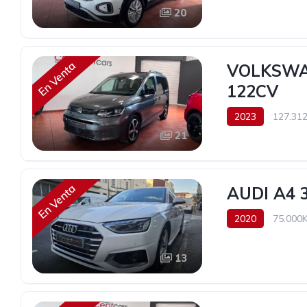
20
En Venta
VOLKSWA
122CV
2023
127.31
21
27.990€
En Venta
AUDI A4 
2020
75.000
26.400€
13