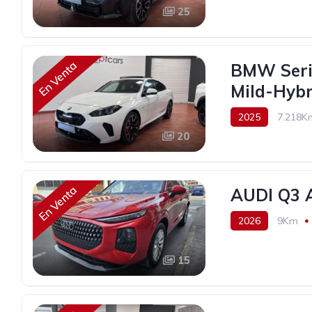
25
En Venta
BMW Seri
Mild-Hybr
2025
7.218K
20
44.490€
En Venta
AUDI Q3 A
2026
9Km
49.990€
15