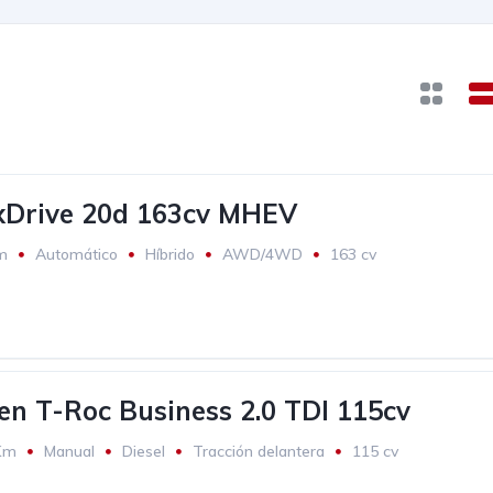
Drive 20d 163cv MHEV
m
Automático
Híbrido
AWD/4WD
163 cv
n T-Roc Business 2.0 TDI 115cv
Km
Manual
Diesel
Tracción delantera
115 cv