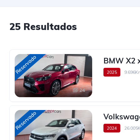
25 Resultados
Reservado
BMW X2 x
2025
9.696K
54.700€
24
Reservado
Volkswage
2024
26.005
26.490€