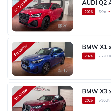
En Venta
AUDI Q2 A
2026
5Km
20
En Venta
BMW X1 s
2024
25.260
40.490€
15
En Venta
BMW X3 x
2025
5.306K