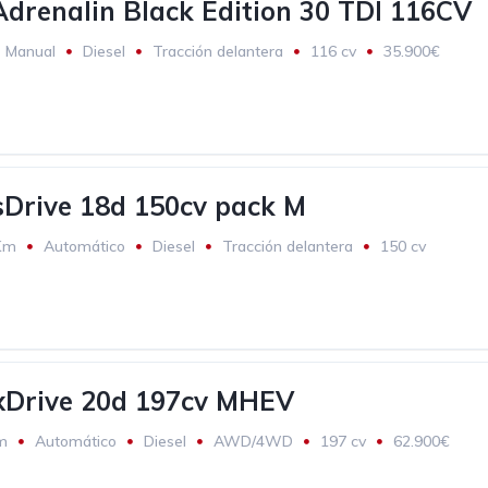
drenalin Black Edition 30 TDI 116CV
Manual
Diesel
Tracción delantera
116 cv
35.900€
Drive 18d 150cv pack M
Km
Automático
Diesel
Tracción delantera
150 cv
Drive 20d 197cv MHEV
m
Automático
Diesel
AWD/4WD
197 cv
62.900€