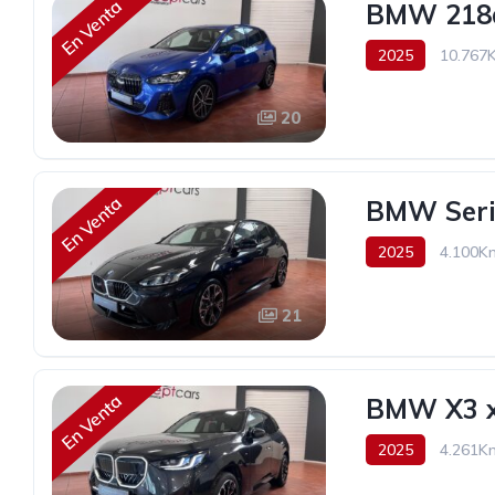
En Venta
BMW 218d
2025
10.767
44.900€
20
En Venta
BMW Serie
2025
4.100K
170 cv
39.490
21
En Venta
BMW X3 x
2025
4.261K
61.490€