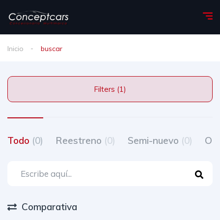
Inicio
buscar
Filters (1)
Todo
(0)
Reestreno
(0)
Semi-nuevo
(0)
Oc
Comparativa