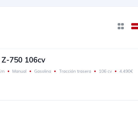
 Z-750 106cv
Km
Manual
Gasolina
Tracción trasera
106 cv
4.490€