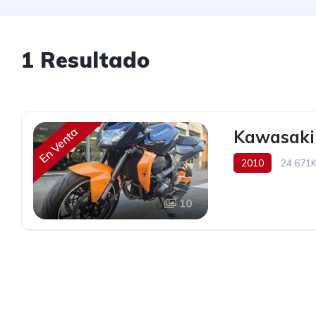
1 Resultado
En Venta
Kawasaki
2010
24.671
10