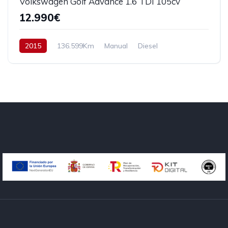
Volkswagen Golf Advance 1.6 TDI 105cv
12.990€
2015
136.599Km
Manual
Diesel
Tracción delantera
105 cv
12.990€