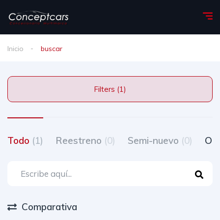
Inicio
buscar
Filters (1)
Todo
(1)
Reestreno
(0)
Semi-nuevo
(0)
Oc
Comparativa