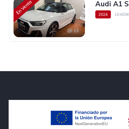
En Venta
Audi A1 S
2024
10.603
30.990€
13