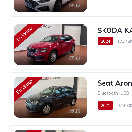
17
En Venta
SKODA KA
2024
17.748
20.900€
17
En Venta
Seat Aron
Bluetooth+USB
2021
67.400
10
16.990€