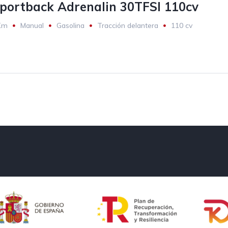
portback Adrenalin 30TFSI 110cv
Km
Manual
Gasolina
Tracción delantera
110 cv