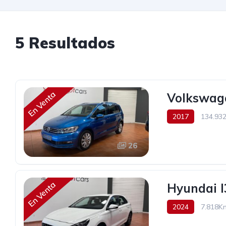
5 Resultados
En Venta
Volkswage
2017
134.93
22.490€
26
En Venta
Hyundai I
2024
7.818K
20.490€