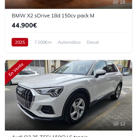
18
BMW X2 sDrive 18d 150cv pack M
44.900€
2025
7.200Km
Automático
Diesel
Tracción delantera
150 cv
46.900€
En Venta
12