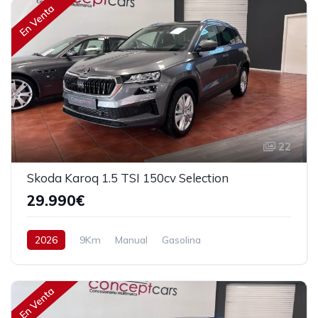
En Venta
22
Skoda Karoq 1.5 TSI 150cv Selection
29.990€
2026
9Km
Manual
Gasolina
Tracción delantera
150 cv
30.990€
En Venta