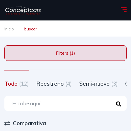
Inicio
buscar
Filters (1)
Todo
(12)
Reestreno
(4)
Semi-nuevo
(3)
O
Comparativa