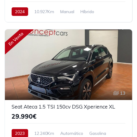
2024
10.927Km
Manual
Híbrido
Tracción delantera
150 cv
32.990€
En Venta
13
Seat Ateca 1.5 TSI 150cv DSG Xperience XL
29.990€
2023
12.240Km
Automático
Gasolina