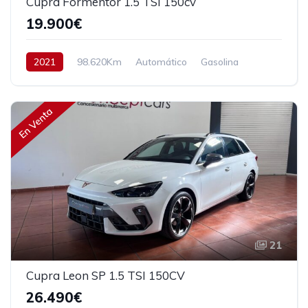
Cupra Formentor 1.5 TSI 150cv
19.900€
2021
98.620Km
Automático
Gasolina
Tracción delantera
150 cv
22.900€
En Venta
21
Cupra Leon SP 1.5 TSI 150CV
26.490€