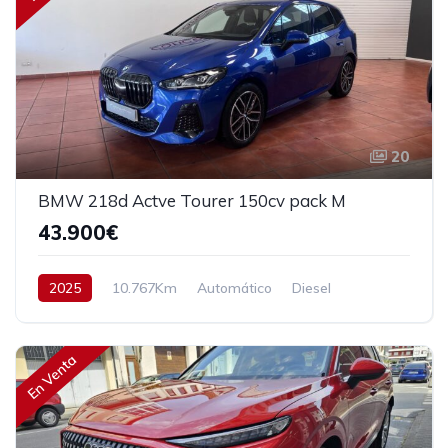
20
BMW 218d Actve Tourer 150cv pack M
43.900€
2025
10.767Km
Automático
Diesel
Tracción delantera
150 cv
44.900€
En Venta