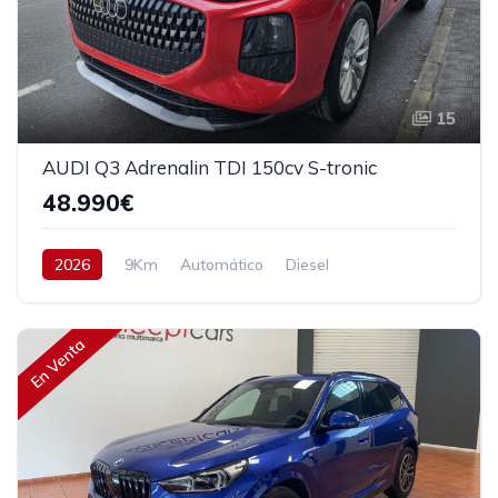
15
AUDI Q3 Adrenalin TDI 150cv S-tronic
48.990€
2026
9Km
Automático
Diesel
Tracción delantera
150 cv
49.990€
En Venta