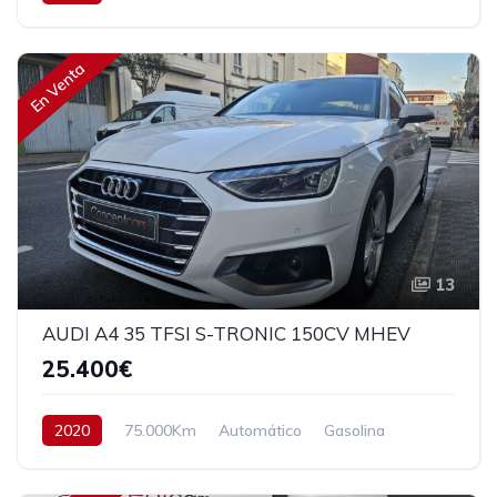
Tracción delantera
150 cv
27.490€
En Venta
13
AUDI A4 35 TFSI S-TRONIC 150CV MHEV
25.400€
2020
75.000Km
Automático
Gasolina
Tracción delantera
150 cv
26.400€