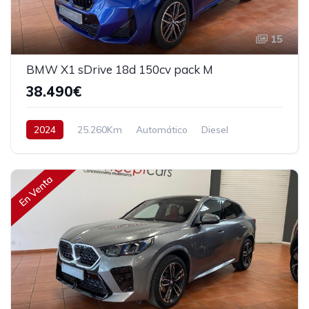
15
BMW X1 sDrive 18d 150cv pack M
38.490€
2024
25.260Km
Automático
Diesel
Tracción delantera
150 cv
40.490€
En Venta