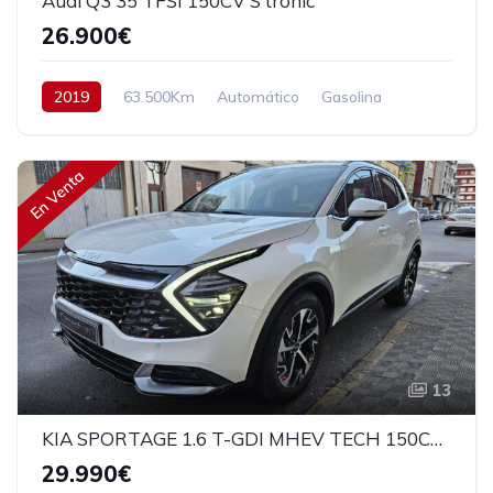
Audi Q3 35 TFSI 150CV S tronic
26.900€
2019
63.500Km
Automático
Gasolina
Tracción delantera
150 cv
27.900€
En Venta
13
KIA SPORTAGE 1.6 T-GDI MHEV TECH 150CV 5P
29.990€