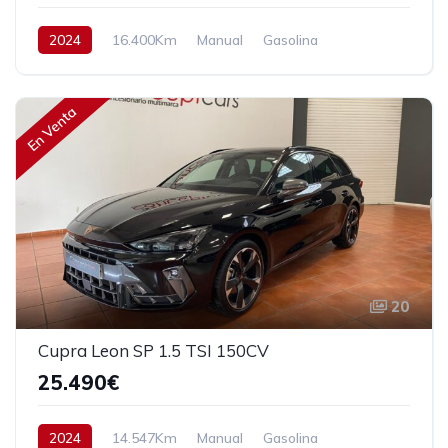
2024
16.400Km
Manual
Gasolina
Tracción delantera
150 cv
28.490€
En Venta
20
Cupra Leon SP 1.5 TSI 150CV
25.490€
2024
14.547Km
Manual
Gasolina