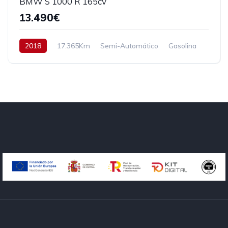
BMW S 1000 R 165cv
13.490€
2018
17.365Km
Semi-Automático
Gasolina
Tracción trasera
165 cv
13.490€