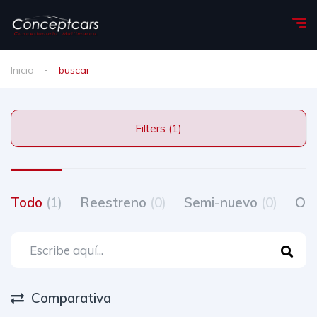
Inicio
buscar
Filters (1)
Todo
(1)
Reestreno
(0)
Semi-nuevo
(0)
Oc
Comparativa