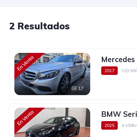
2 Resultados
En Venta
Mercedes 
2017
153.50
22.900€
17
En Venta
BMW Serie
2025
4.100K
170 cv
39.490