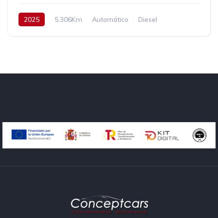
2025
5.306Km
Automático
Diesel
AWD/4WD
197 cv
62.900€