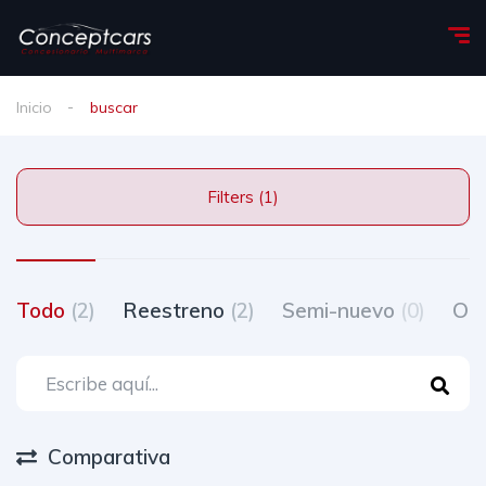
Inicio
buscar
Filters (1)
Todo
(2)
Reestreno
(2)
Semi-nuevo
(0)
Oc
Comparativa