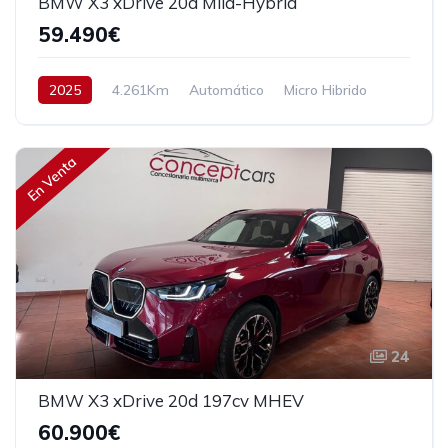
BMW X3 xDrive 20d Mild-Hybrid
59.490€
2025
4.261Km
Automático
Micro Hibrido
AWD/4WD
197 cv
61.490€
En Venta
24
BMW X3 xDrive 20d 197cv MHEV
60.900€