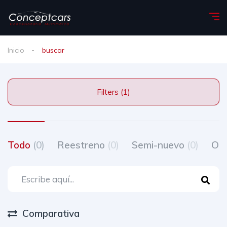
Inicio
buscar
Filters (1)
Todo
(0)
Reestreno
(0)
Semi-nuevo
(0)
Oc
Comparativa