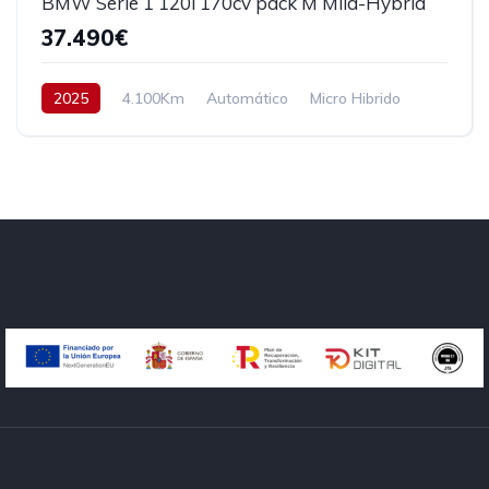
BMW Serie 1 120i 170cv pack M Mild-Hybrid
37.490€
2025
4.100Km
Automático
Micro Hibrido
Tracción delantera
170 cv
39.490€