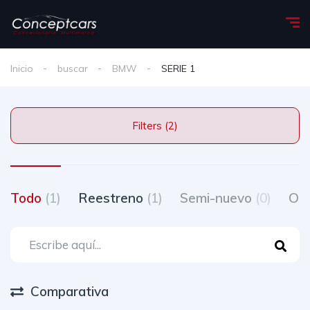
Inicio
buscar
BMW
SERIE 1
Filters (2)
Todo
(1)
Reestreno
(1)
Semi-nuevo
(0)
Oc
Comparativa