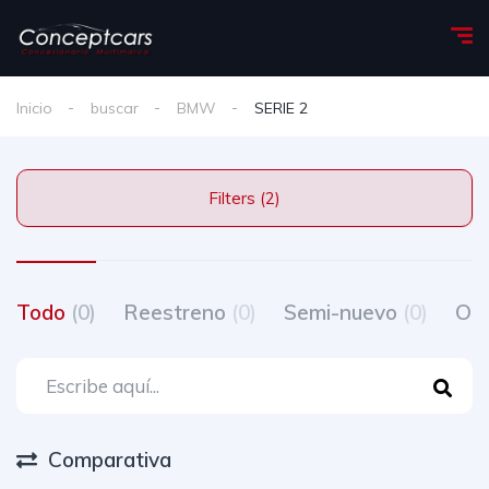
Inicio
buscar
BMW
SERIE 2
Filters (2)
Todo
(0)
Reestreno
(0)
Semi-nuevo
(0)
Oc
Comparativa