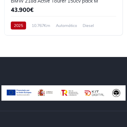
BMW 218d Actve Tourer 150cv pack M
43.900€
2025
10.767Km
Automático
Diesel
Tracción delantera
150 cv
44.900€