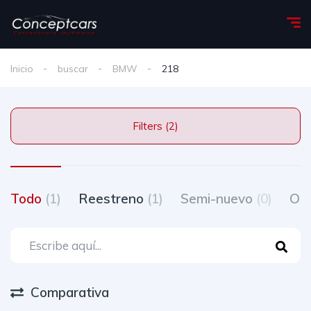
Inicio
buscar
BMW
218
Filters (2)
Todo
(1)
Reestreno
(1)
Semi-nuevo
(0)
Oc
Comparativa