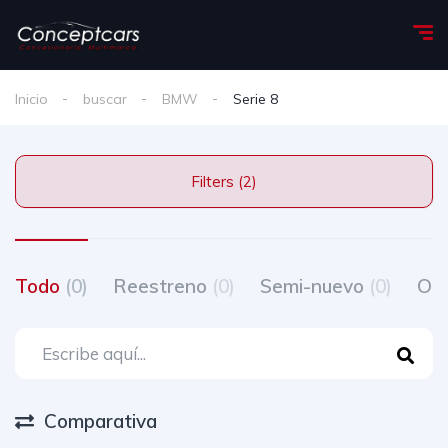
Inicio
buscar
BMW
Serie 8
Filters (2)
Todo
(0)
Reestreno
(0)
Semi-nuevo
(0)
Oc
Comparativa