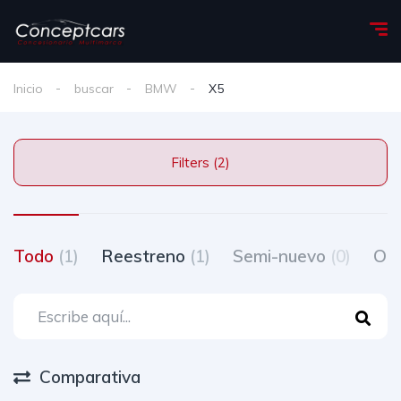
Inicio
buscar
BMW
X5
Filters (2)
Todo
(1)
Reestreno
(1)
Semi-nuevo
(0)
Oc
Comparativa