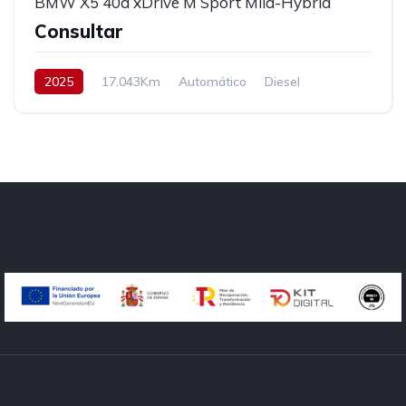
BMW X5 40d xDrive M Sport Mild-Hybrid
Consultar
2025
17.043Km
Automático
Diesel
AWD/4WD
352 cv