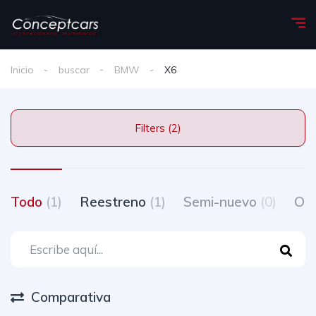
Inicio
buscar
BMW
X6
Filters (2)
Todo
(1)
Reestreno
(1)
Semi-nuevo
(0)
Oc
Comparativa