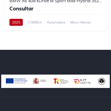
BMW X6 40d xDrive M Sport Mild-Hybrid 352cv
Consultar
2025
7.000Km
Automático
Micro Hibrido
AWD/4WD
352 cv