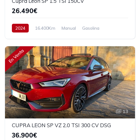
Cupra Leon SP 1.5 TSI 150CV
26.490€
2024
16.400Km
Manual
Gasolina
Tracción delantera
150 cv
28.490€
En Venta
13
CUPRA LEON SP VZ 2.0 TSI 300 CV DSG
36.900€