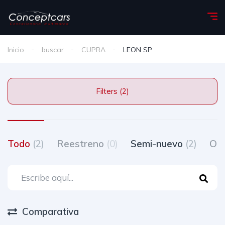
Inicio
buscar
CUPRA
LEON SP
Filters (2)
Todo
(2)
Reestreno
(0)
Semi-nuevo
(2)
Oc
Comparativa