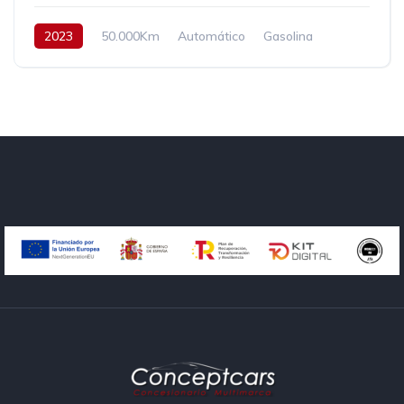
2023
50.000Km
Automático
Gasolina
Tracción delantera
300 cv
38.900€