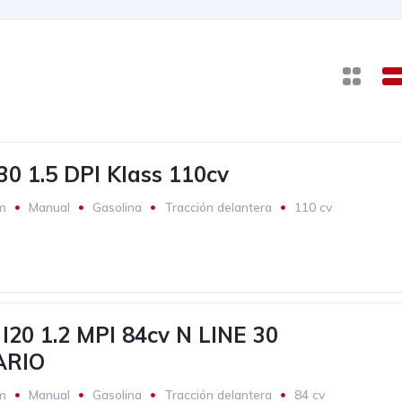
30 1.5 DPI Klass 110cv
m
Manual
Gasolina
Tracción delantera
110 cv
20 1.2 MPI 84cv N LINE 30
ARIO
m
Manual
Gasolina
Tracción delantera
84 cv