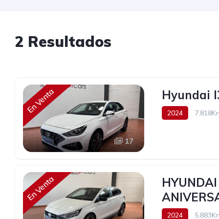
2 Resultados
En Venta
Hyundai I
2024
7.818K
20.490€
17
En Venta
HYUNDAI I
ANIVERS
2024
5.883K