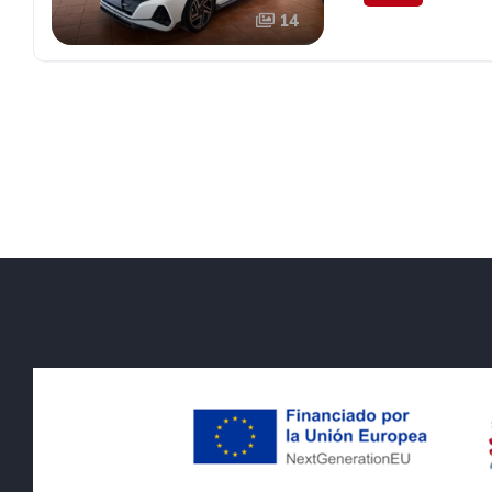
14
18.990€