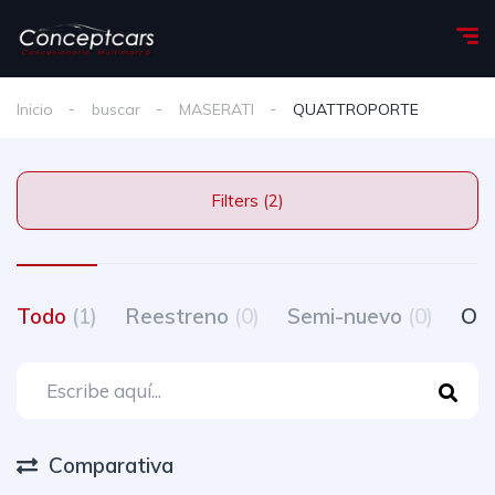
Inicio
buscar
MASERATI
QUATTROPORTE
Filters (2)
Todo
(1)
Reestreno
(0)
Semi-nuevo
(0)
Oc
Comparativa