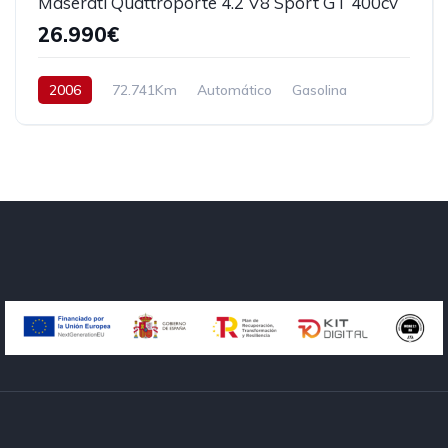
Maserati Quattroporte 4.2 V8 Sport GT 400cv
26.990€
2006
72.741Km
Automático
Gasolina
Tracción trasera
400 cv
26.990€