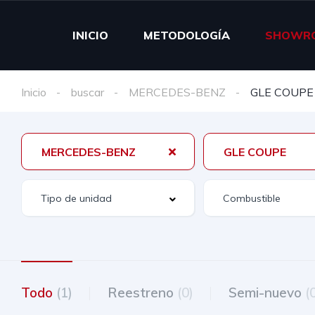
INICIO
METODOLOGÍA
SHOWR
Inicio
buscar
MERCEDES-BENZ
GLE COUPE
MERCEDES-BENZ
GLE COUPE
Todo
(1)
Reestreno
(0)
Semi-nuevo
(