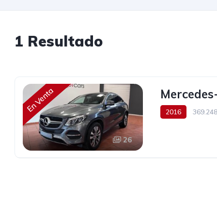
1 Resultado
En Venta
Mercedes
2016
369.24
31.900€
26