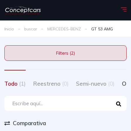
Inicio
buscar
MERCEDES-BENZ
GT 53 AMG
Filters (2)
Todo
(1)
Reestreno
(0)
Semi-nuevo
(0)
Oc
Comparativa