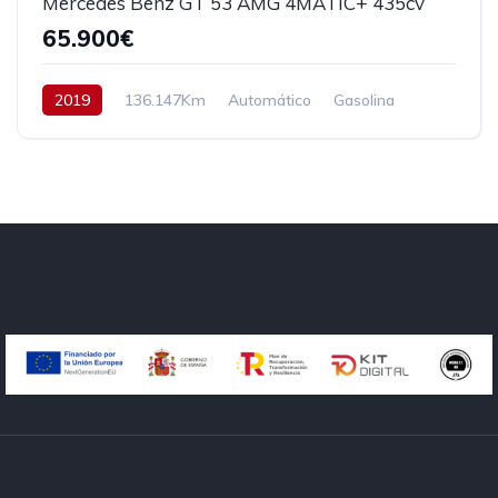
Mercedes Benz GT 53 AMG 4MATIC+ 435cv
65.900€
2019
136.147Km
Automático
Gasolina
AWD/4WD
435 cv
65.900€