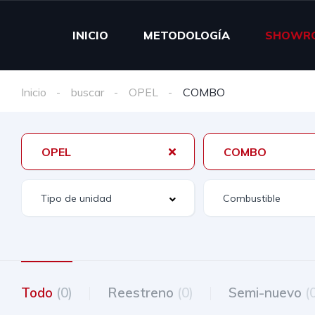
INICIO
METODOLOGÍA
SHOWR
Inicio
buscar
OPEL
COMBO
OPEL
COMBO
Todo
(0)
Reestreno
(0)
Semi-nuevo
(