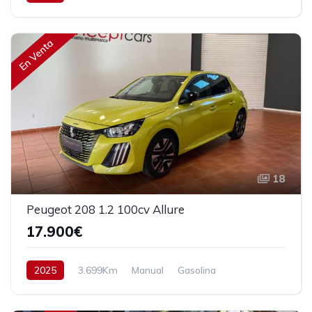
Tracción delantera
100 cv
16.390€
En Venta
18
Peugeot 208 1.2 100cv Allure
17.900€
2025
3.699Km
Manual
Gasolina
Tracción delantera
100 cv
18.900€