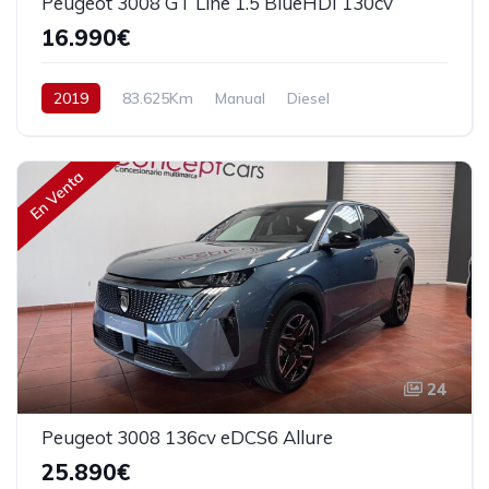
Peugeot 3008 GT Line 1.5 BlueHDI 130cv
16.990€
2019
83.625Km
Manual
Diesel
Tracción delantera
130 cv
17.990€
En Venta
24
Peugeot 3008 136cv eDCS6 Allure
25.890€