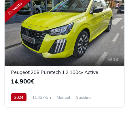
En Venta
13
Peugeot 208 Puretech 1.2 100cv Active
14.900€
2024
11.427Km
Manual
Gasolina
Tracción delantera
100 cv
15.900€