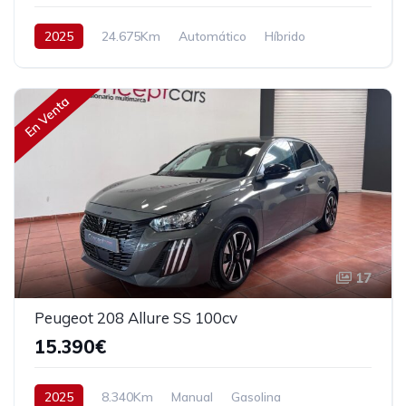
2025
24.675Km
Automático
Híbrido
Tracción delantera
136 cv
26.890€
En Venta
17
Peugeot 208 Allure SS 100cv
15.390€
2025
8.340Km
Manual
Gasolina