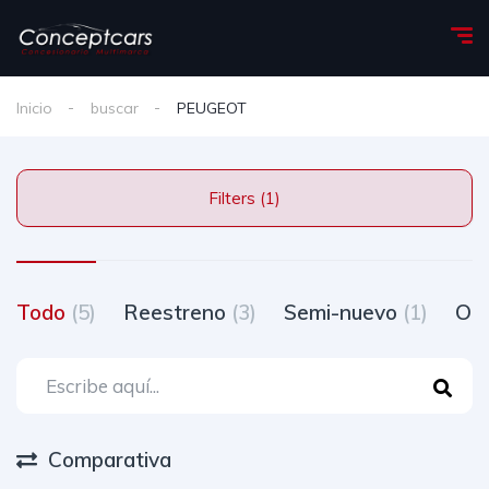
Inicio
buscar
PEUGEOT
Filters (1)
Todo
(5)
Reestreno
(3)
Semi-nuevo
(1)
Oc
Comparativa