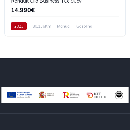
Renault Clio Business TCe 90cv
14.990€
2023
80.136Km
Manual
Gasolina
Tracción delantera
90 cv
13.990€