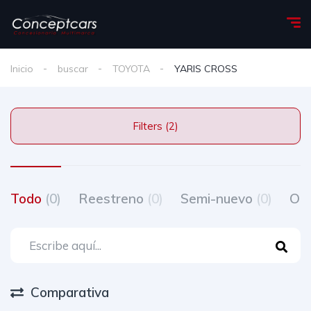
Inicio
buscar
TOYOTA
YARIS CROSS
Filters (2)
Todo
(0)
Reestreno
(0)
Semi-nuevo
(0)
Oc
Comparativa