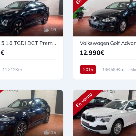
19
OMODA 5 1.6 TGDI DCT Premium 147cv
0€
12.990€
11.312Km
2015
136.599Km
Ma
co
Gasolina
Diesel
Tracción delantera
delantera
147 cv
105 cv
12.990€
En Venta
15