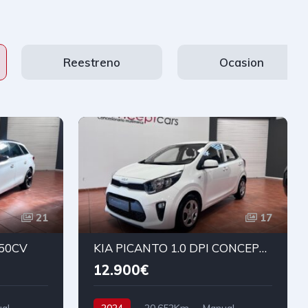
Reestreno
Ocasion
21
17
150CV
KIA PICANTO 1.0 DPI CONCEPT 67cv
12.900€