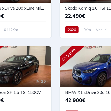
BMW X3 xDrive 20d xLine Mild-Hybrid
Skoda Kamiq 1.0 TSI 1
0€
22.490€
10.112Km
2026
9Km
Manual
co
Diesel
AWD/4WD
Gasolina
Tracción delante
59.600€
115 cv
23.490€
En Venta
20
eon SP 1.5 TSI 150CV
0€
42.900€