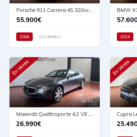
Porsche 911 Carrera 4S 320cv 996
55.900€
57.60
2004
102.864Km
2024
Automático
Gasolina
Automáti
AWD/4WD
320 cv
55.900€
190 cv
En Venta
En Venta
21
Maserati Quattroporte 4.2 V8 Sport GT 400cv
Cupra L
26.990€
25.49