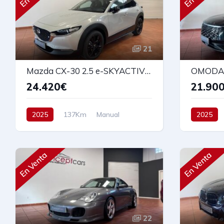
21
Mazda CX-30 2.5 e-SKYACTIV G MHEV 140cv HOMURA
24.420€
21.90
2025
137Km
Manual
2025
Micro Hibrido
Tracción delantera
Automáti
140 cv
29.780€
Tracción 
En Venta
En Venta
23.900€
22