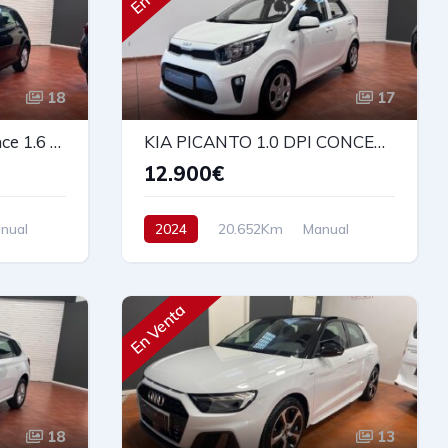
18
17
Volkswagen Golf Advance 1.6 TDI 105cv
KIA PICANTO 1.0 DPI CONCEPT 67cv
12.900€
nual
2024
20.652Km
Manual
Gasolina
Tracción delantera
67 cv
13.900€
En Venta
18
13