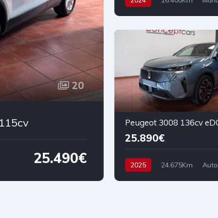
2024
16.400Km
Manu
Gasolina
Tracción delanter
150 cv
28.490€
20
 115cv
25.890€
25.490€
2025
24.675Km
Auto
Híbrido
Tracción delantera
136 cv
26.890€