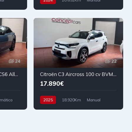
al
2024
20.652Km
Manual
a
Gasolina
Tracción delantera
67 cv
13.900€
24
22
Peugeot 3008 136cv eDCS6 Allure
Citroën C3 Aircross 100 cv BVM6 Plus
17.890€
mático
2025
18.920Km
Manual
Gasolina
Tracción delantera
100 cv
18.890€