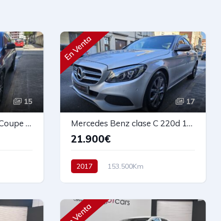
En Venta
15
17
MERCEDES-BENZ GLC Coupe 220 D 4MATIC AMG LINE 170cv
Mercedes Benz clase C 220d 170cv
21.900€
2017
153.500Km
D/4WD
Automático
Diesel
Tracción trasera
170 cv
En Venta
22.900€