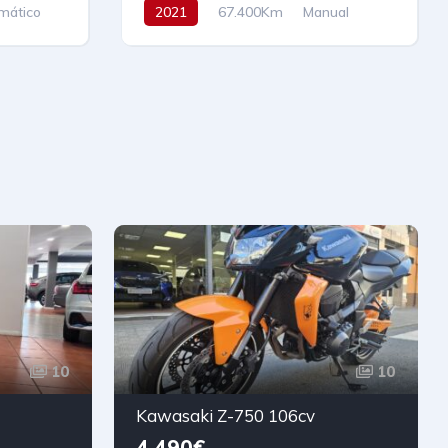
mático
2021
67.400Km
Manual
Gasolina
Tracción delantera
110 cv
16.990€
10
10
Kawasaki Z-750 106cv
4.490€