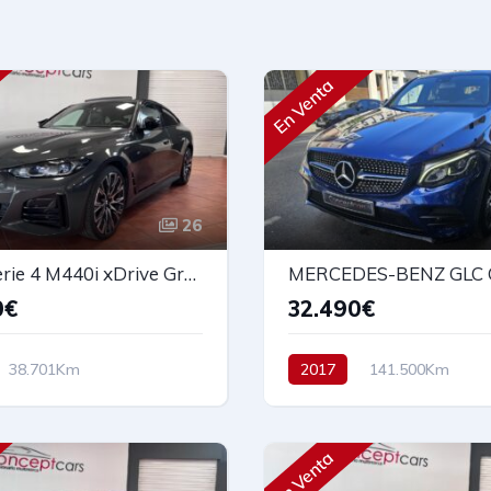
En Venta
26
BMW Serie 4 M440i xDrive Gran Coupe 374cv
0€
32.490€
38.701Km
2017
141.500Km
co
Micro Hibrido
Automático
Diesel
AW
D
374 cv
68.900€
204 cv
34.490€
En Venta