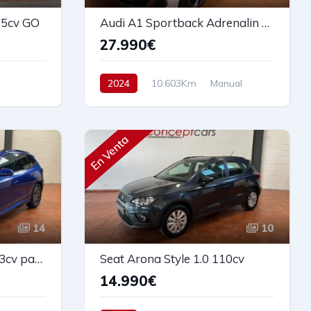
15cv GO
Audi A1 Sportback Adrenalin 30TFSI 110cv
27.990€
2024
10.603Km
Manual
ra
Gasolina
Tracción delantera
110 cv
30.990€
En Venta
14
10
BMW X1 sDrive 20d 163cv pack M
Seat Arona Style 1.0 110cv
14.990€