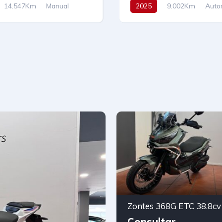
14.547Km
Manual
2025
9.002Km
Auto
Tracción delantera
Híbrido
Tracción delantera
27.490€
163 cv
44.900€
Zontes 368G ETC 38.8cv
Consultar