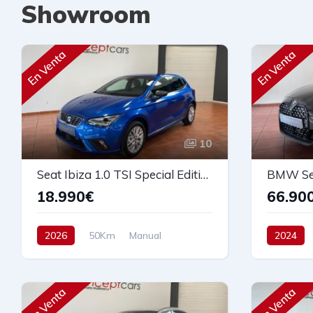
Showroom
En Venta
En Venta
10
Seat Ibiza 1.0 TSI Special Edition 115cv
18.990€
66.90
2026
50Km
Manual
2024
Gasolina
Tracción delantera
Automáti
115 cv
20.990€
AWD/4W
En Venta
En Venta