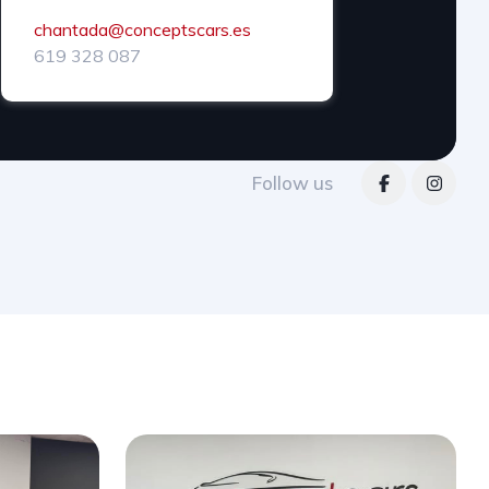
chantada@conceptscars.es
619 328 087
Follow us