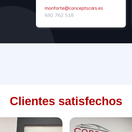
monforte@conceptscars.es
692 762 518
Clientes satisfechos