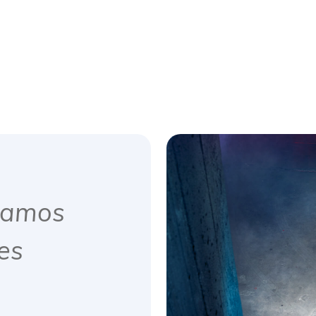
tamos
es