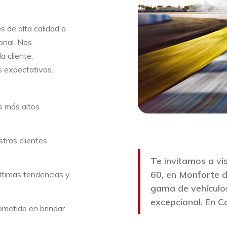
s de alta calidad a
onal. Nos
 cliente,
s expectativas.
s más altos
tros clientes
Te invitamos a vi
60, en Monforte 
ltimas tendencias y
gama de vehículos 
excepcional. En Co
ometido en brindar