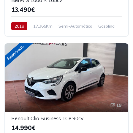
BMW S 1000 R 165cv
13.490€
2018
17.365Km
Semi-Automático
Gasolina
Tracción trasera
165 cv
13.490€
Reservado
19
Renault Clio Business TCe 90cv
14.990€