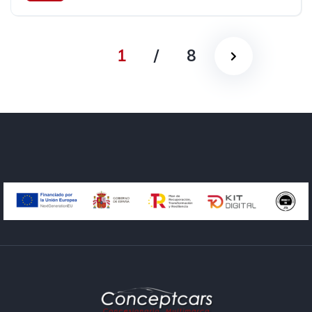
Tracción delantera
224 cv
31.490€
1
/
8