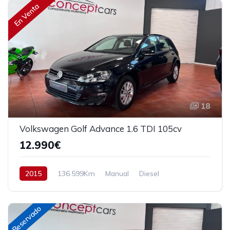
En Venta
18
Volkswagen Golf Advance 1.6 TDI 105cv
12.990€
2015
136.599Km
Manual
Diesel
Tracción delantera
105 cv
12.990€
Reservado