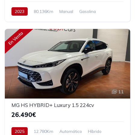
2023
80.136Km
Manual
Gasolina
Tracción delantera
90 cv
13.990€
En Venta
11
MG HS HYBRID+ Luxury 1.5 224cv
26.490€
2025
12.780Km
Automático
Híbrido