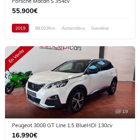
Porsche Macan S 354cv
55.900€
2019
98.032Km
Automático
Gasolina
AWD/4WD
354 cv
57.900€
En Venta
19
Peugeot 3008 GT Line 1.5 BlueHDI 130cv
16.990€