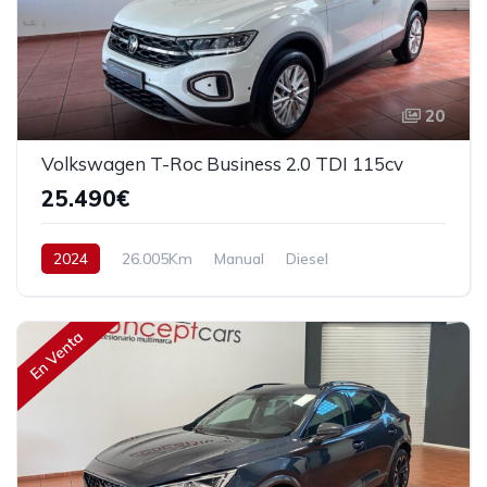
20
Volkswagen T-Roc Business 2.0 TDI 115cv
25.490€
2024
26.005Km
Manual
Diesel
Tracción delantera
115 cv
26.490€
En Venta