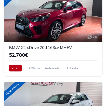
24
BMW X2 xDrive 20d 163cv MHEV
52.700€
2025
9.696Km
Automático
Híbrido
AWD/4WD
163 cv
54.700€
Reservado