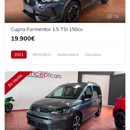
14
Cupra Formentor 1.5 TSI 150cv
19.900€
2021
98.620Km
Automático
Gasolina
Tracción delantera
150 cv
22.900€
En Venta