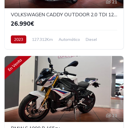
21
VOLKSWAGEN CADDY OUTDOOR 2.0 TDI 122CV
26.990€
2023
127.312Km
Automático
Diesel
Tracción delantera
122 cv
27.990€
En Venta
13