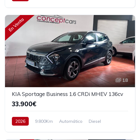
Tracción delantera
147 cv
23.900€
En Venta
18
KIA Sportage Business 1.6 CRDi MHEV 136cv
33.900€
2026
9.800Km
Automático
Diesel
Tracción delantera
136 cv
35.900€