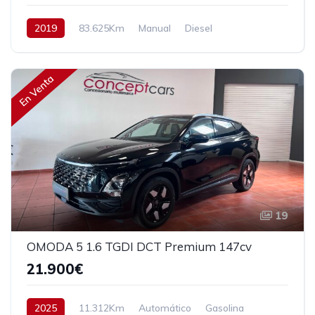
2019
83.625Km
Manual
Diesel
Tracción delantera
130 cv
17.990€
En Venta
19
OMODA 5 1.6 TGDI DCT Premium 147cv
21.900€
2025
11.312Km
Automático
Gasolina