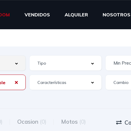
OOM
VENDIDOS
ALQUILER
NOSOTROS
ble
Características
0)
Ocasion
(0)
Motos
(0)
Co