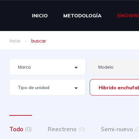
INICIO
METODOLOGÍA
SHOWR
Inicio
buscar
Hibrido enchufa
Todo
(0)
Reestreno
(0)
Semi-nuevo
(