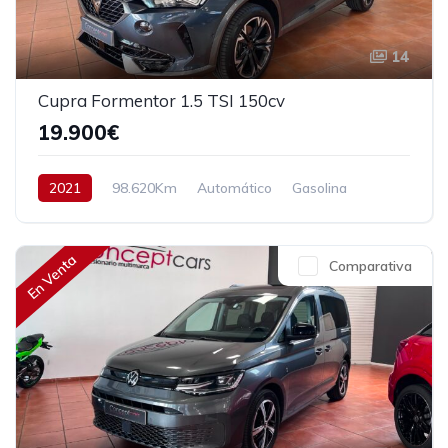
14
Cupra Formentor 1.5 TSI 150cv
19.900€
2021
98.620Km
Automático
Gasolina
Tracción delantera
150 cv
22.900€
En Venta
Comparativa