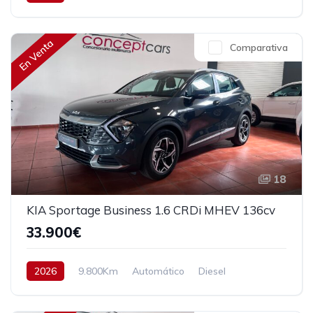
Tracción delantera
147 cv
23.900€
En Venta
Comparativa
18
KIA Sportage Business 1.6 CRDi MHEV 136cv
33.900€
2026
9.800Km
Automático
Diesel
Tracción delantera
136 cv
35.900€