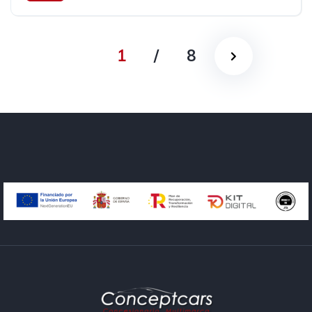
Tracción delantera
224 cv
31.490€
1
/
8