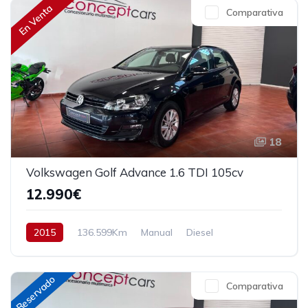
En Venta
Comparativa
18
Volkswagen Golf Advance 1.6 TDI 105cv
12.990€
2015
136.599Km
Manual
Diesel
Tracción delantera
105 cv
12.990€
Reservado
Comparativa