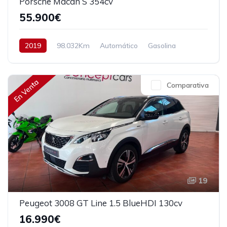
Porsche Macan S 354cv
55.900€
2019
98.032Km
Automático
Gasolina
AWD/4WD
354 cv
57.900€
En Venta
Comparativa
19
Peugeot 3008 GT Line 1.5 BlueHDI 130cv
16.990€