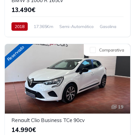
BMW S 1000 R 165cv
13.490€
2018
17.365Km
Semi-Automático
Gasolina
Tracción trasera
165 cv
13.490€
Reservado
Comparativa
19
Renault Clio Business TCe 90cv
14.990€