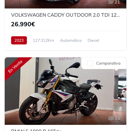
21
VOLKSWAGEN CADDY OUTDOOR 2.0 TDI 122CV
26.990€
2023
127.312Km
Automático
Diesel
Tracción delantera
122 cv
27.990€
En Venta
Comparativa
13