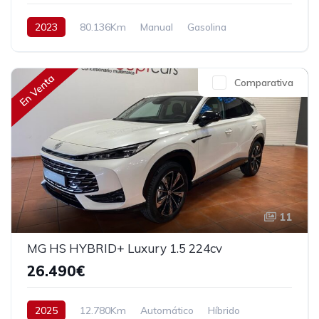
2023
80.136Km
Manual
Gasolina
Tracción delantera
90 cv
13.990€
En Venta
Comparativa
11
MG HS HYBRID+ Luxury 1.5 224cv
26.490€
2025
12.780Km
Automático
Híbrido