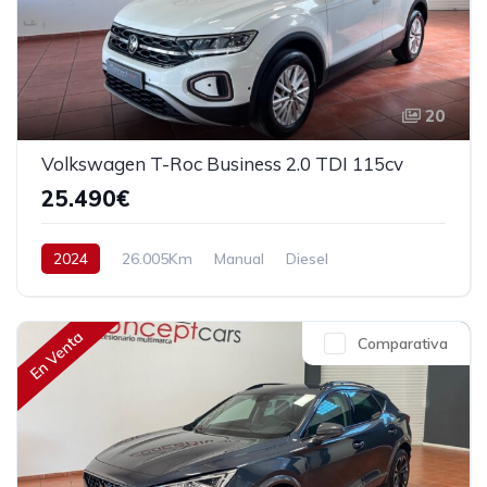
20
Volkswagen T-Roc Business 2.0 TDI 115cv
25.490€
2024
26.005Km
Manual
Diesel
Tracción delantera
115 cv
26.490€
En Venta
Comparativa