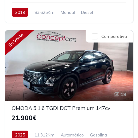
2019
83.625Km
Manual
Diesel
Tracción delantera
130 cv
17.990€
En Venta
Comparativa
19
OMODA 5 1.6 TGDI DCT Premium 147cv
21.900€
2025
11.312Km
Automático
Gasolina