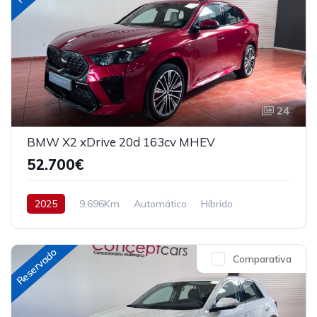
24
BMW X2 xDrive 20d 163cv MHEV
52.700€
2025
9.696Km
Automático
Híbrido
AWD/4WD
163 cv
54.700€
Reservado
Comparativa