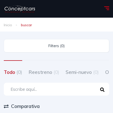
Inicio
buscar
Filters (0)
Todo
(0)
Reestreno
(0)
Semi-nuevo
(0)
Oc
Comparativa