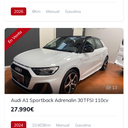
2026
6Km
Manual
Gasolina
Tracción delantera
116 cv
29.990€
En Venta
13
Audi A1 Sportback Adrenalin 30TFSI 110cv
27.990€
2024
10.603Km
Manual
Gasolina