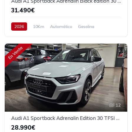
Audi A1 Sportback Adrenalin Black edition 30 TFSI 116cv S-tronic
31.490€
2026
10Km
Automático
Gasolina
Tracción delantera
116 cv
33.990€
En Venta
12
Audi A1 Sportback Adrenalin Edition 30 TFSI 116cv
28.990€