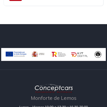
Tracción delantera
110 cv
30.990€
Monforte de Lemos