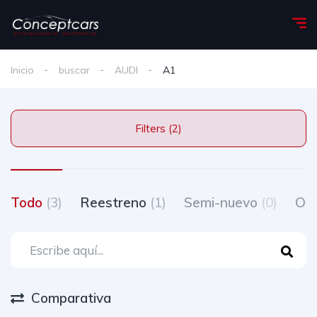
Inicio
buscar
AUDI
A1
Filters (2)
Todo
(3)
Reestreno
(1)
Semi-nuevo
(0)
Oc
Comparativa