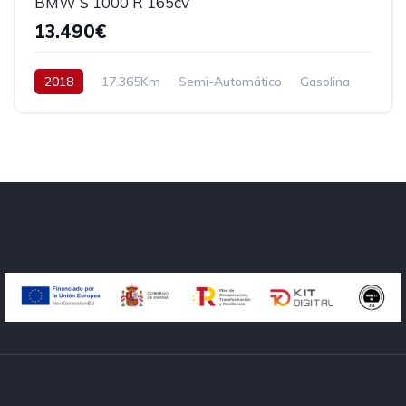
BMW S 1000 R 165cv
13.490€
2018
17.365Km
Semi-Automático
Gasolina
Tracción trasera
165 cv
13.490€