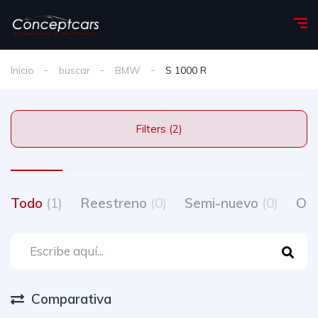
Inicio
buscar
BMW
S 1000 R
Filters (2)
Todo
(1)
Reestreno
(0)
Semi-nuevo
(0)
Oc
Comparativa