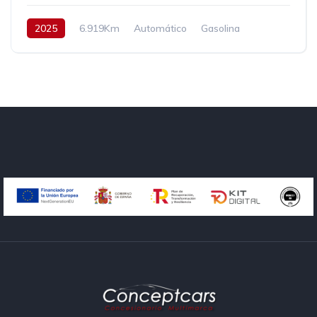
2025
6.919Km
Automático
Gasolina
AWD/4WD
147 cv
30.500€