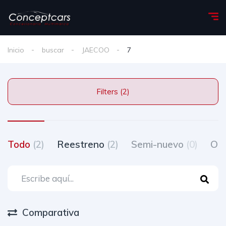
Inicio
buscar
JAECOO
7
Filters (2)
Todo
(2)
Reestreno
(2)
Semi-nuevo
(0)
Oc
Comparativa