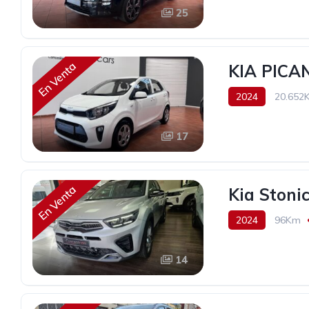
25
En Venta
KIA PICA
2024
20.652
13.900€
17
En Venta
Kia Stoni
2024
96Km
23.990€
14