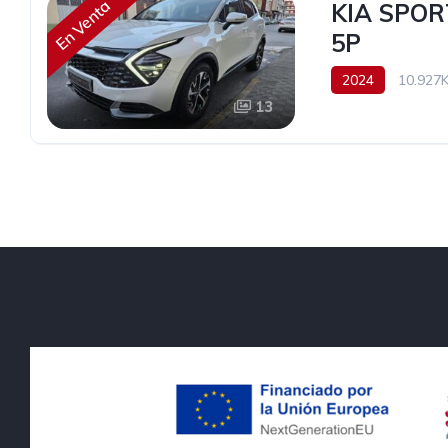
En Venta
KIA SPOR
5P
2024
10.927
13
32.990€