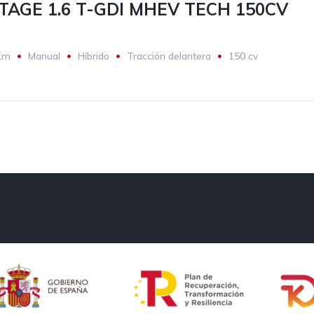
TAGE 1.6 T-GDI MHEV TECH 150CV
Km
Manual
Híbrido
Tracción delantera
150 cv