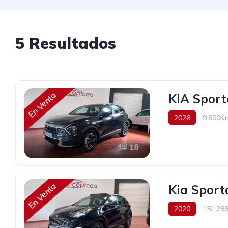
5 Resultados
En Venta
KIA Sport
2026
9.800K
35.900€
18
En Venta
Kia Sport
2020
151.28
19.990€