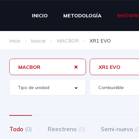
INICIO
METODOLOGÍA
SHOWR
Inicio
buscar
MACBOR
XR1 EVO
MACBOR
XR1 EVO
Todo
(0)
Reestreno
(0)
Semi-nuevo
(