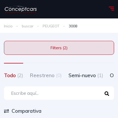
Inicio
buscar
PEUGEOT
3008
Filters (2)
Todo
(2)
Reestreno
(0)
Semi-nuevo
(1)
Oc
Comparativa