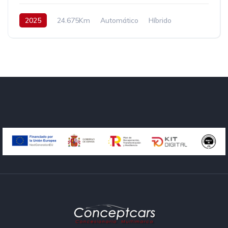
2025
24.675Km
Automático
Híbrido
Tracción delantera
136 cv
26.890€