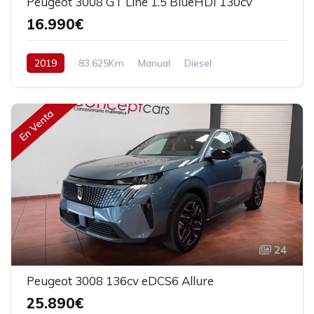
Peugeot 3008 GT Line 1.5 BlueHDI 130cv
16.990€
2019
83.625Km
Manual
Diesel
Tracción delantera
130 cv
17.990€
En Venta
24
Peugeot 3008 136cv eDCS6 Allure
25.890€