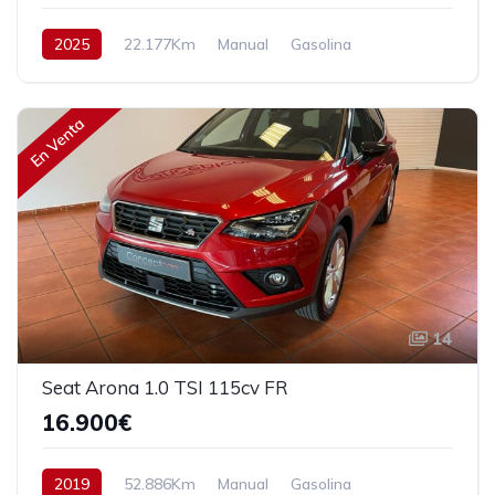
2025
22.177Km
Manual
Gasolina
Tracción delantera
115 cv
24.900€
En Venta
14
Seat Arona 1.0 TSI 115cv FR
16.900€
2019
52.886Km
Manual
Gasolina