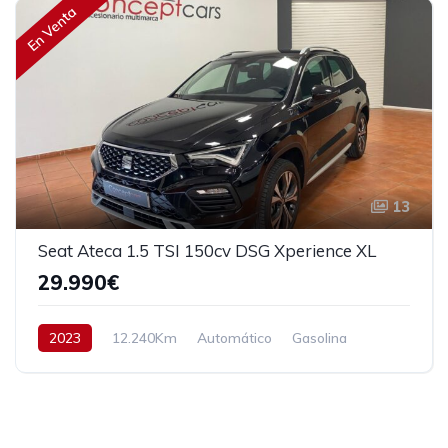
En Venta
13
Seat Ateca 1.5 TSI 150cv DSG Xperience XL
29.990€
2023
12.240Km
Automático
Gasolina
Tracción delantera
150 cv
31.990€