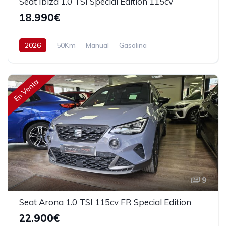
Seat Ibiza 1.0 TSI Special Edition 115cv
18.990€
2026
50Km
Manual
Gasolina
Tracción delantera
115 cv
20.990€
En Venta
9
Seat Arona 1.0 TSI 115cv FR Special Edition
22.900€