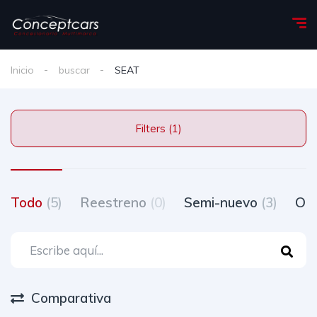
Inicio
buscar
SEAT
Filters (1)
Todo
(5)
Reestreno
(0)
Semi-nuevo
(3)
Oc
Comparativa