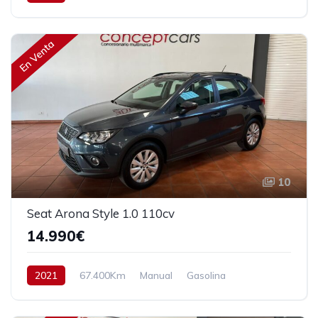
Tracción delantera
115 cv
17.900€
En Venta
10
Seat Arona Style 1.0 110cv
14.990€
2021
67.400Km
Manual
Gasolina
Tracción delantera
110 cv
16.990€