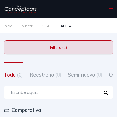
Inicio
buscar
SEAT
ALTEA
Filters (2)
Todo
(0)
Reestreno
(0)
Semi-nuevo
(0)
Oc
Comparativa