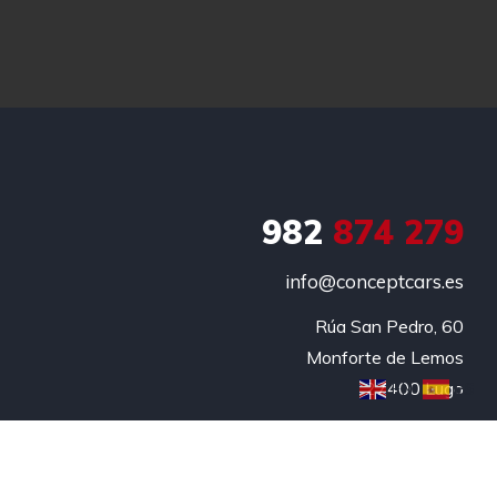
982
874 279
info@conceptcars.es
Rúa San Pedro, 60

Monforte de Lemos

27400 Lugo
EN
ES