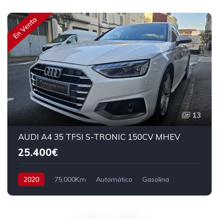
En Venta
13
AUDI A4 35 TFSI S-TRONIC 150CV MHEV
25.400€
2020
75.000Km
Automático
Gasolina
Tracción delantera
150 cv
26.400€