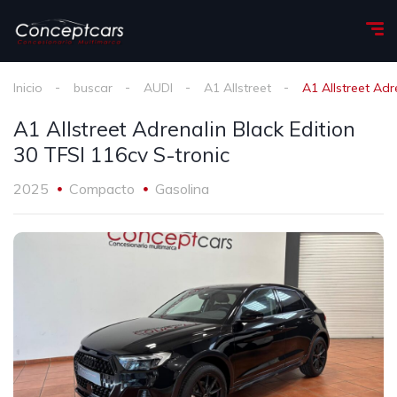
Inicio
buscar
AUDI
A1 Allstreet
A1 Allstreet Adr
A1 Allstreet Adrenalin Black Edition
30 TFSI 116cv S-tronic
2025
Compacto
Gasolina