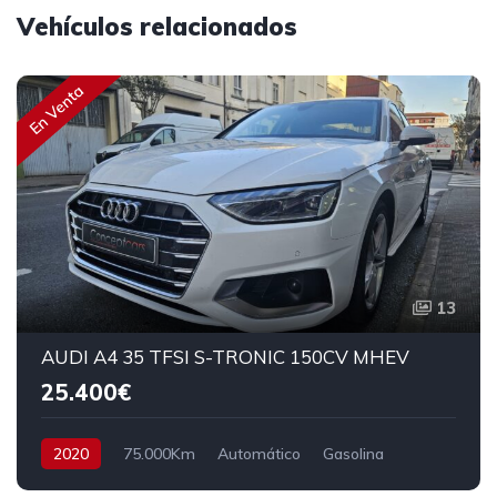
Vehículos relacionados
En Venta
13
AUDI A4 35 TFSI S-TRONIC 150CV MHEV
25.400€
2020
75.000Km
Automático
Gasolina
Tracción delantera
150 cv
26.400€