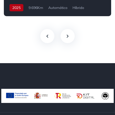
2025
9.696Km
Automático
Híbrido
AWD/4WD
163 cv
54.700€