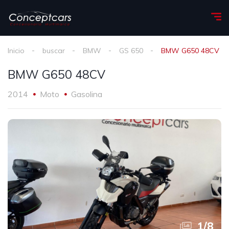
Inicio
buscar
BMW
GS 650
BMW G650 48CV
BMW G650 48CV
2014
Moto
Gasolina
1
/
8