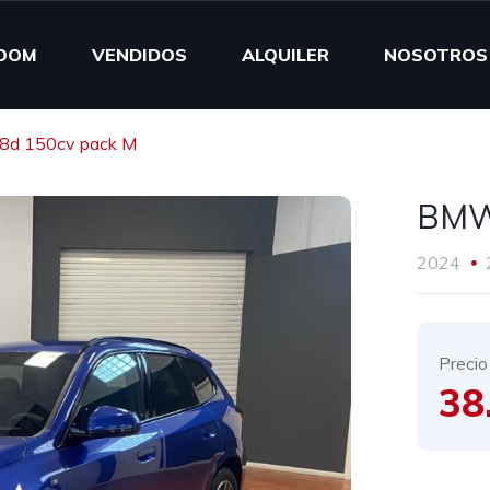
OOM
VENDIDOS
ALQUILER
NOSOTROS
8d 150cv pack M
BMW 
2024
Precio
38