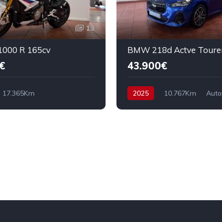
13
000 R 165cv
€
43.900€
17.365Km
2025
10.767Km
Auto
mático
Gasolina
Diesel
Tracción delantera
rasera
165 cv
13.490€
150 cv
44.900€