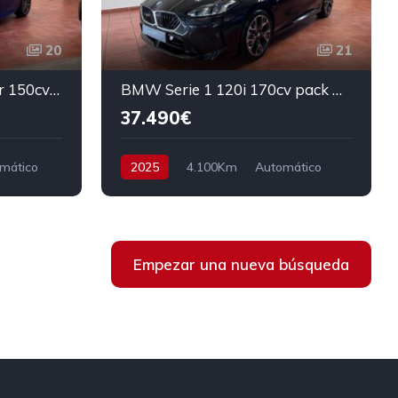
20
21
BMW 218d Actve Tourer 150cv pack M
BMW Serie 1 120i 170cv pack M Mild-Hybrid
37.490€
mático
2025
4.100Km
Automático
Micro Hibrido
Tracción delantera
170 cv
39.490€
Empezar una nueva búsqueda