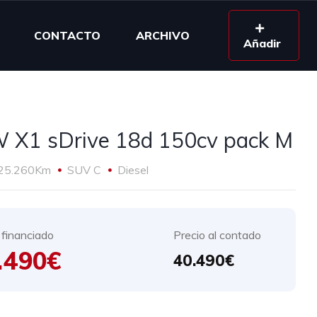
CONTACTO
ARCHIVO
Añadir
X1 sDrive 18d 150cv pack M
25.260Km
SUV C
Diesel
 financiado
Precio al contado
.490€
40.490€