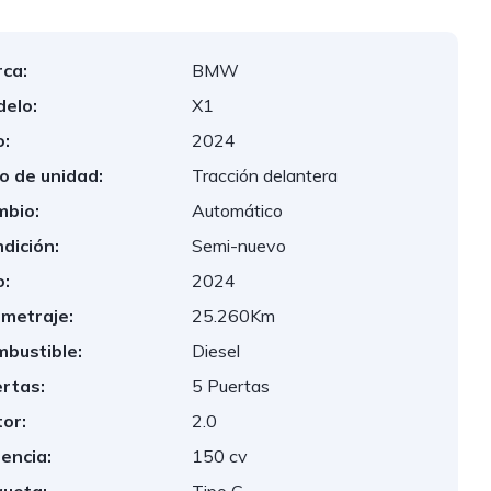
ca:
BMW
elo:
X1
:
2024
o de unidad:
Tracción delantera
bio:
Automático
dición:
Semi-nuevo
:
2024
ometraje:
25.260Km
bustible:
Diesel
rtas:
5 Puertas
or:
2.0
encia:
150 cv