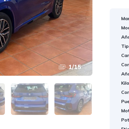
Mar
Mod
Año
Tip
Cam
Con
1
/
15
Año
Kil
Com
Pue
Mot
Pot