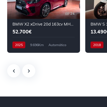
24
BMW X2 xDrive 20d 163cv MHEV
BMW S 1
52.700€
13.490
2025
9.696Km
Automático
2018
Híbrido
AWD/4WD
163 cv
Semi-Auto
54.700€
Tracción t